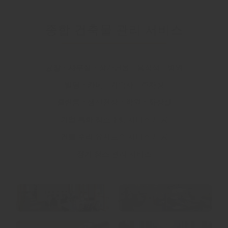
종합 건축물 관리 서비스
공장
ㆍ
사무실
ㆍ
상가건물
ㆍ
음식점
ㆍ
병원
빌딩
ㆍ
카페
ㆍ
기숙사
ㆍ
주차장
클린룸
ㆍ
생산현장
ㆍ
학원
ㆍ
화장실
기업 특화 청소대행 서비스 제공
건물 수리 유지보수 서비스 제공
정기 청소 관리 서비스