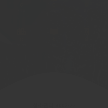
0
0
0
사무실
병원
공장
0
0
0
상가건물
학원
빌라/빌딩
청소관리 300개사