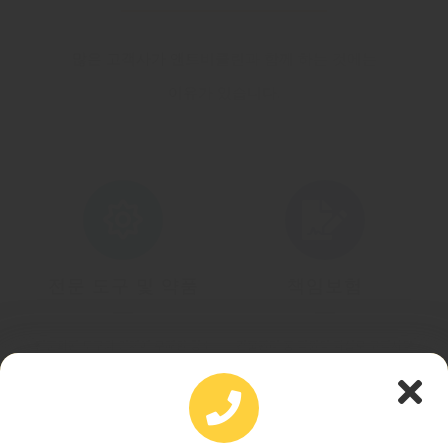
많은 고객사가 앤트비클린과 함께 하는 것에는
이유가 있습니다.
전문 도구 및 약품
책임보험
전문화된 도구와 인체에 무해한 청소
건물관리 중 직원의 과실로 고객사의
약품 사용으로 최적의 청소 서비스와
건축물 및 물품이 파손이나 훼손된 경
모두의 안전을 위합니다.
우 배상해주는 책임보험
여름휴가공지
(사무실 고객센터에 한함 / 현장 실무자 제외)