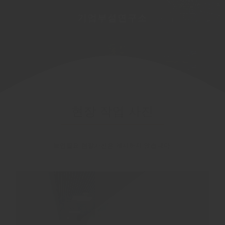
건물위생관리업 정식인증
영업배상책임보험
벤처기업인증
기업부설연구소
현장 작업 사진
보안필요 현장사진은 게시하지 않습니다.