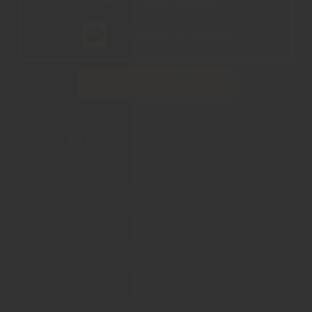
카카오톡 실시간 채팅상담
카톡채널 ID :
앤트비클린
카톡 1:1 상담 바로가기
CONTACT
본사 주소
경기도 안산시 상록구 해양3로 15
그랑시티시그니처타워 1801호, 1802호
연구소
경기도 안산시 단원구 산단로 325
리드스마트스퀘어 지식산업센터 8층 851호,853
호,854호,
대표번호 1544-5715