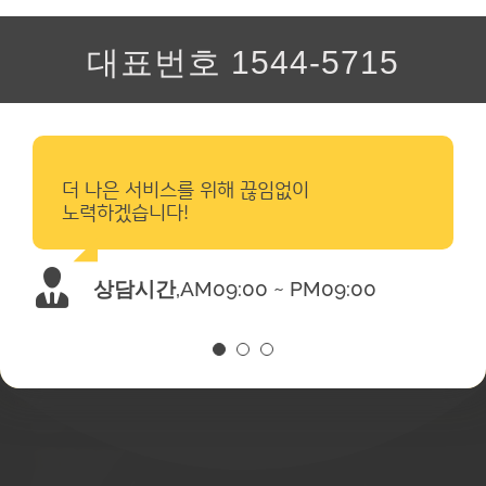
대표번호 1544-5715
앤트비 사무실 고객센터 여름휴가 일정을 안내드립니다.
여름휴가 기간 중 사무실 및 대표번호 응대 지원이 중단 되
유지보수 서비스
전문성&노하우
오니 업무에 착오 없으시기 바랍니다. (고객사 현장 관리
및 실무자는 업무를 지속합니다.)
더 나은 서비스를 위해 끊임없이
고객사의 문의 증가로
낮에는 너무 바쁜 사장님.
내/외벽, 대리석 깨짐 등 건축물의 노
다양한 사업장 관리로 축적된 정보를
무더운 여름 건강 유의하세요. 감사합니다.
노력하겠습니다!
상담시간을 3시간 연장합니다!
걱정마세요!
후 및 충격으로 인한 유지보수 공사도
통해 고객사의 현장에 맞는 최적의 청
상담시간을 3시간 연장했습니다!
기간 : 25년7월25일(금)~25년7월
당사 전문인력이 지원합니다.
소 서비스를 제공합니다.
28일(월)
상담시간
상담시간
,
,
AM09:00 ~ PM09:00
AM09:00 ~ PM09:00
(PC또는 Mobile 환경에서 이용을 권장합니다)
상담시간
,
AM09:00 ~ PM09:00
(테블릿에서 접속할 경우 웹페이지 구동이 원활하지 않을 수 있습니다)