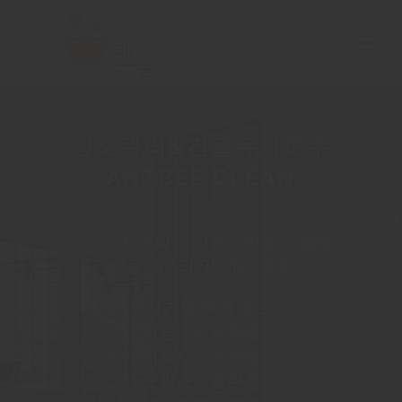
콘
텐
Togg
츠
Navi
로
인증 및 서비스
건
청소관리&건물유지보수
너
청소지원
ANTBEE CLEAN
뛰
작업사진
기
공장ㆍ사무실ㆍ 상가ㆍ학원ㆍ 병원
건물 내/외 및 계단 청소
고객센터
회
사건물 특화 청소
-빌딩ㆍ공장건물-
-기숙사ㆍ주차장-
-오피스ㆍ클린룸-