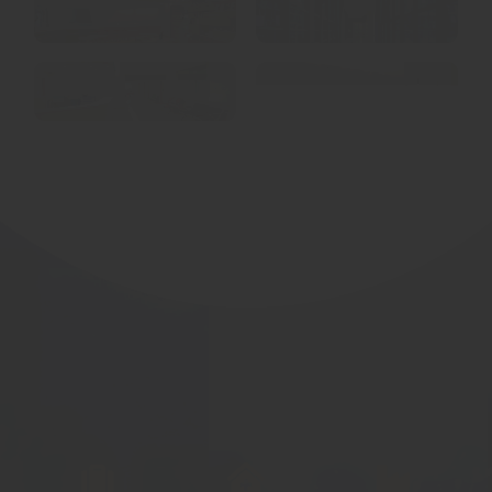
사무실/공장
생산현장/클린룸
상가건물/식당
빌라/빌딩건물
병ㆍ의원/학원
주차장/화장실